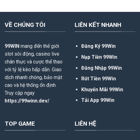
VỀ CHÚNG TÔI
LIÊN KẾT NHANH
99WIN
mang đến thế giới
Đăng Ký 99Win
slot sôi động, casino live
Nạp Tiền 99Win
chân thực và cược thể thao
Đăng Nhập 99Win
với tỷ lệ kèo hấp dẫn. Giao
dịch nhanh chóng, bảo mật
Rút Tiền 99Win
cao và hệ thống ổn định.
Khuyến Mãi 99Win
Truy cập ngay
Tải App 99Win
https://99winn.dev/
TOP GAME
LIÊN HỆ