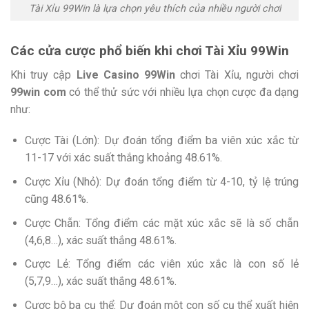
Tài Xỉu 99Win là lựa chọn yêu thích của nhiều người chơi
Các cửa cược phổ biến khi chơi Tài Xỉu 99Win
Khi truy cập
Live Casino 99Win
chơi Tài Xỉu, người chơi
99win com
có thể thử sức với nhiều lựa chọn cược đa dạng
như:
Cược Tài (Lớn): Dự đoán tổng điểm ba viên xúc xắc từ
11-17 với xác suất thắng khoảng 48.61%.
Cược Xỉu (Nhỏ): Dự đoán tổng điểm từ 4-10, tỷ lệ trúng
cũng 48.61%.
Cược Chẵn: Tổng điểm các mặt xúc xắc sẽ là số chẵn
(4,6,8…), xác suất thắng 48.61%.
Cược Lẻ: Tổng điểm các viên xúc xắc là con số lẻ
(5,7,9…), xác suất thắng 48.61%.
Cược bộ ba cụ thể: Dự đoán một con số cụ thể xuất hiện