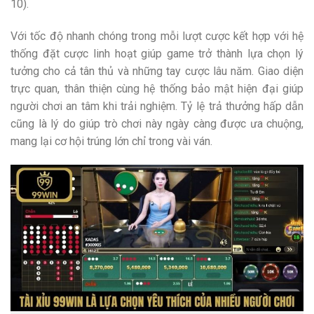
10).
Với tốc độ nhanh chóng trong mỗi lượt cược kết hợp với hệ
thống đặt cược linh hoạt giúp game trở thành lựa chọn lý
tưởng cho cả tân thủ và những tay cược lâu năm. Giao diện
trực quan, thân thiện cùng hệ thống bảo mật hiện đại giúp
người chơi an tâm khi trải nghiệm. Tỷ lệ trả thưởng hấp dẫn
cũng là lý do giúp trò chơi này ngày càng được ưa chuộng,
mang lại cơ hội trúng lớn chỉ trong vài ván.