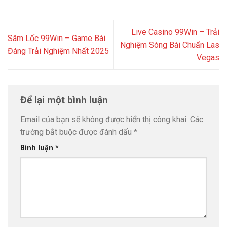
Live Casino 99Win – Trải
Sâm Lốc 99Win – Game Bài
Nghiệm Sòng Bài Chuẩn Las
Đáng Trải Nghiệm Nhất 2025
Vegas
Để lại một bình luận
Email của bạn sẽ không được hiển thị công khai.
Các
trường bắt buộc được đánh dấu
*
Bình luận
*