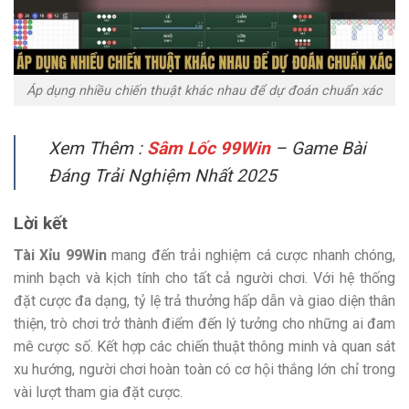
Áp dụng nhiều chiến thuật khác nhau để dự đoán chuẩn xác
Xem Thêm :
Sâm Lốc 99Win
– Game Bài
Đáng Trải Nghiệm Nhất 2025
Lời kết
Tài Xỉu 99Win
mang đến trải nghiệm cá cược nhanh chóng,
minh bạch và kịch tính cho tất cả người chơi. Với hệ thống
đặt cược đa dạng, tỷ lệ trả thưởng hấp dẫn và giao diện thân
thiện, trò chơi trở thành điểm đến lý tưởng cho những ai đam
mê cược số. Kết hợp các chiến thuật thông minh và quan sát
xu hướng, người chơi hoàn toàn có cơ hội thắng lớn chỉ trong
vài lượt tham gia đặt cược.