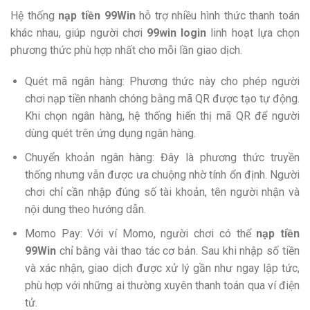
Hệ thống
nạp tiền 99Win
hỗ trợ nhiều hình thức thanh toán
khác nhau, giúp người chơi
99win login
linh hoạt lựa chọn
phương thức phù hợp nhất cho mỗi lần giao dịch.
Quét mã ngân hàng: Phương thức này cho phép người
chơi nạp tiền nhanh chóng bằng mã QR được tạo tự động.
Khi chọn ngân hàng, hệ thống hiển thị mã QR để người
dùng quét trên ứng dụng ngân hàng.
Chuyển khoản ngân hàng: Đây là phương thức truyền
thống nhưng vẫn được ưa chuộng nhờ tính ổn định. Người
chơi chỉ cần nhập đúng số tài khoản, tên người nhận và
nội dung theo hướng dẫn.
Momo Pay: Với ví Momo, người chơi có thể
nạp tiền
99Win
chỉ bằng vài thao tác cơ bản. Sau khi nhập số tiền
và xác nhận, giao dịch được xử lý gần như ngay lập tức,
phù hợp với những ai thường xuyên thanh toán qua ví điện
tử.