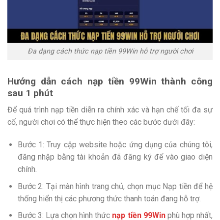
Đa dạng cách thức nạp tiền 99Win hỗ trợ người chơi
Hướng dẫn cách nạp tiền 99Win thành công
sau 1 phút
Để quá trình nạp tiền diễn ra chính xác và hạn chế tối đa sự
cố, người chơi có thể thực hiện theo các bước dưới đây:
Bước 1: Truy cập website hoặc ứng dụng của chúng tôi,
đăng nhập bằng tài khoản đã đăng ký để vào giao diện
chính.
Bước 2: Tại màn hình trang chủ, chọn mục Nạp tiền để hệ
thống hiển thị các phương thức thanh toán đang hỗ trợ.
Bước 3: Lựa chọn hình thức
nạp tiền 99Win
phù hợp nhất,