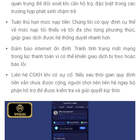
quan trọng để đối soát khi cần hỗ trợ, đặc biệt trong các
trường hợp phát sinh chậm trễ.
Tuân thủ hạn mức nạp tiền: Chúng tôi có quy định cụ thể
về mức nạp tối thiểu và tối đa cho từng phương thức,
giúp giao dịch được hệ thống duyệt nhanh hơn.
Đảm bảo internet ổn định: Tránh tình trạng mất mạng
trong lúc thanh toán vì có thể khiến giao dịch bị treo hoặc
báo lỗi.
Liên hệ CSKH khi có sự cố: Nếu sau thời gian quy định
tiền vẫn chưa được cộng, người chơi nên liên hệ ngay bộ
phận hỗ trợ để được kiểm tra và giải quyết kịp thời.